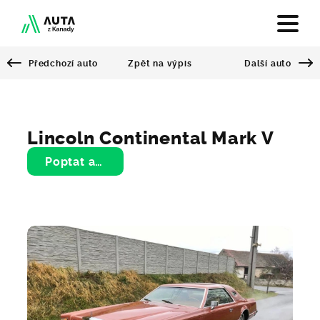
Předchozí auto
Další auto
Zpět na výpis
Auta z Kanady
Veteráni na Truc
Sportovní auta na Truc
Lincoln Continental Mark V
Poptat auto