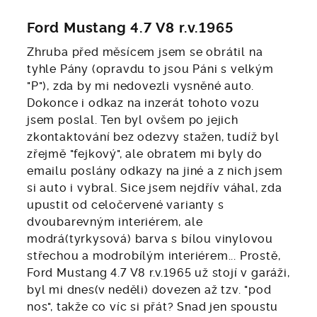
Ford Mustang 4.7 V8 r.v.1965
Zhruba před měsícem jsem se obrátil na
tyhle Pány (opravdu to jsou Páni s velkým
"P"), zda by mi nedovezli vysněné auto.
Dokonce i odkaz na inzerát tohoto vozu
jsem poslal. Ten byl ovšem po jejich
zkontaktování bez odezvy stažen, tudíž byl
zřejmě "fejkový", ale obratem mi byly do
emailu poslány odkazy na jiné a z nich jsem
si auto i vybral. Sice jsem nejdřív váhal, zda
upustit od celočervené varianty s
dvoubarevným interiérem, ale
modrá(tyrkysová) barva s bílou vinylovou
střechou a modrobílým interiérem... Prostě,
Ford Mustang 4.7 V8 r.v.1965 už stojí v garáži,
byl mi dnes(v neděli) dovezen až tzv. "pod
nos", takže co víc si přát? Snad jen spoustu