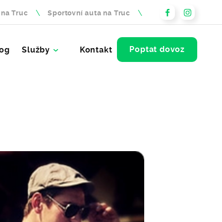
 na Truc
Sportovní auta na Truc
Poptat dovoz
og
Služby
Kontakt