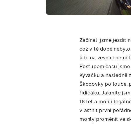
Začínali jsme jezdit 
což v té době nebylo
kdo na vesnici neměl 
Postupem času jsme s
Kývačku a následně z
Škodovky po louce, p
řidičáku. Jakmile js
18 let a mohli legálně
vlastnit první pořádn
mohly proměnit ve s