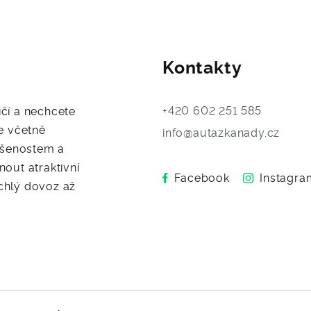
Kontakty
+420 602 251 585
čí a nechcete
e včetně
info@autazkanady.cz
ušenostem a
out atraktivní
Facebook
Instagra
ychlý dovoz až