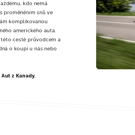
 každému, kdo nemá
 s proměněním snů ve
 vám komplikovanou
ěného amerického auta.
této cestě průvodcem a
edná o koupi u nás nebo
m
Aut z Kanady.