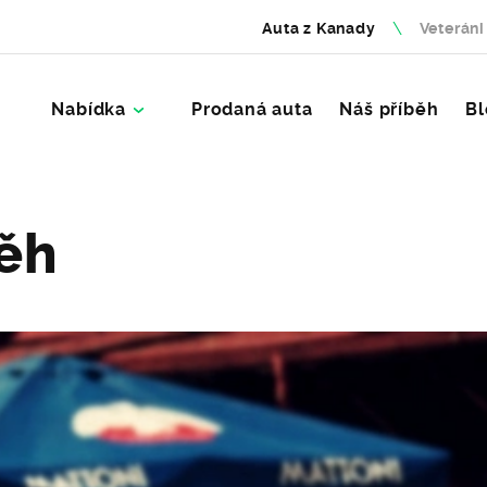
Auta z Kanady
Veteráni
Nabídka
Prodaná auta
Náš příběh
Bl
ěh