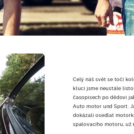
Celý náš svět se točí ko
kluci jsme neustále listo
časopisech po dědovi j
Auto motor und Sport. J
dokázali osedlat motorku 
spalovacího motoru, už 