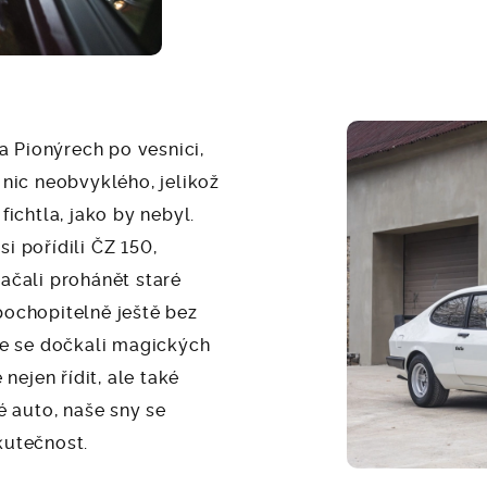
na Pionýrech po vesnici,
 nic neobvyklého, jelikož
fichtla, jako by nebyl.
i pořídili ČZ 150,
ačali prohánět staré
ochopitelně ještě bez
me se dočkali magických
 nejen řídit, ale také
é auto, naše sny se
kutečnost.