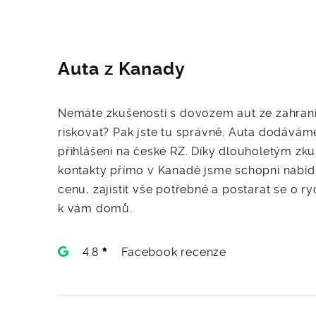
Auta z Kanady
Nemáte zkušenosti s dovozem aut ze zahrani
riskovat? Pak jste tu správně. Auta dodávám
přihlášeni na české RZ. Díky dlouholetým zk
kontakty přímo v Kanadě jsme schopni nabídn
cenu, zajistit vše potřebné a postarat se o r
k vám domů.
4.8
Facebook recenze