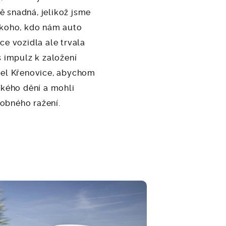
 snadná, jelikož jsme
ěkoho, kdo nám auto
ce vozidla ale trvala
s impulz k založení
del Křenovice, abychom
ského dění a mohli
obného ražení.