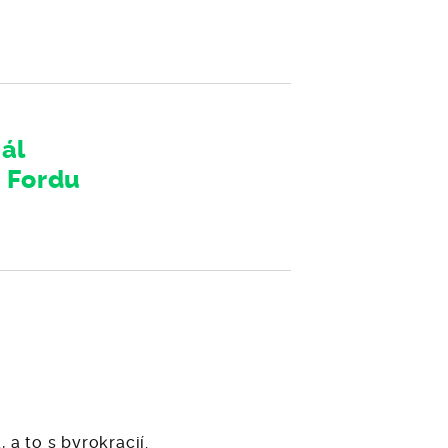
ál
m Fordu
 a to s byrokracií.