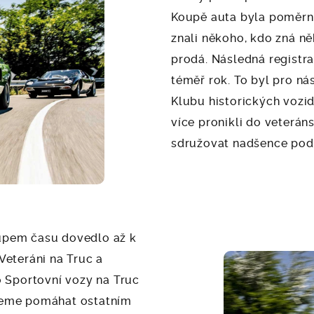
Koupě auta byla poměrně
znali někoho, kdo zná n
prodá. Následná registra
téměř rok. To byl pro ná
Klubu historických vozi
více pronikli do veterán
sdružovat nadšence pod
upem času dovedlo až k
Veteráni na Truc a
o Sportovní vozy na Truc
ceme pomáhat ostatním