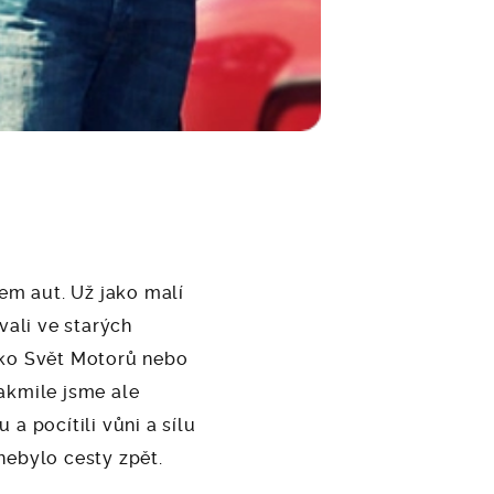
lem aut. Už jako malí
vali ve starých
ako Svět Motorů nebo
akmile jsme ale
a pocítili vůni a sílu
nebylo cesty zpět.