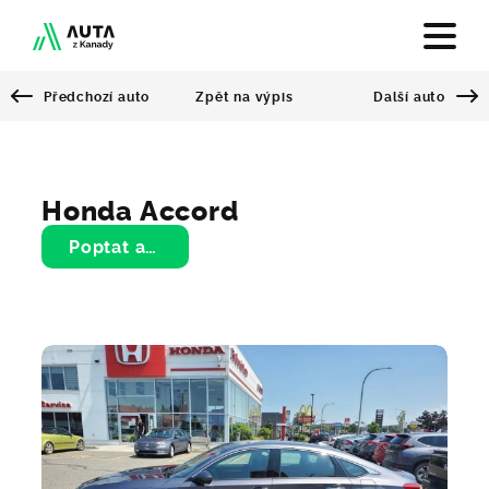
Předchozí auto
Další auto
Zpět na výpis
Auta z Kanady
Veteráni na Truc
Sportovní auta na Truc
Honda Accord
Poptat auto