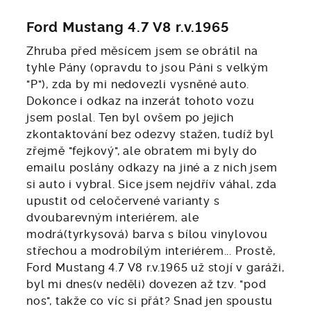
Ford Mustang 4.7 V8 r.v.1965
Zhruba před měsícem jsem se obrátil na
tyhle Pány (opravdu to jsou Páni s velkým
"P"), zda by mi nedovezli vysněné auto.
Dokonce i odkaz na inzerát tohoto vozu
jsem poslal. Ten byl ovšem po jejich
zkontaktování bez odezvy stažen, tudíž byl
zřejmě "fejkový", ale obratem mi byly do
emailu poslány odkazy na jiné a z nich jsem
si auto i vybral. Sice jsem nejdřív váhal, zda
upustit od celočervené varianty s
dvoubarevným interiérem, ale
modrá(tyrkysová) barva s bílou vinylovou
střechou a modrobílým interiérem... Prostě,
Ford Mustang 4.7 V8 r.v.1965 už stojí v garáži,
byl mi dnes(v neděli) dovezen až tzv. "pod
nos", takže co víc si přát? Snad jen spoustu