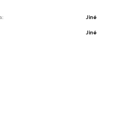
a:
Jiné
Jiné