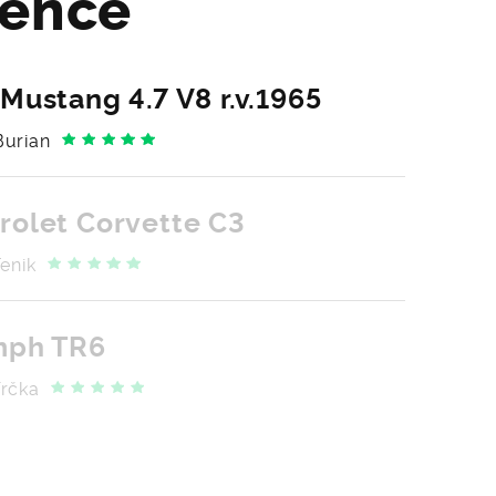
rence
Mustang 4.7 V8 r.v.1965
urian
rolet Corvette C3
Fenik
mph TR6
rčka