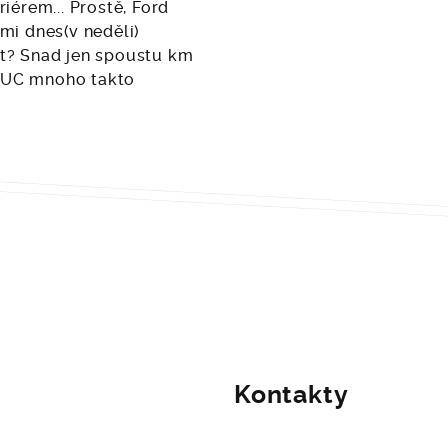
iérem... Prostě, Ford
 mi dnes(v neděli)
řát? Snad jen spoustu km
RUC mnoho takto
Kontakty