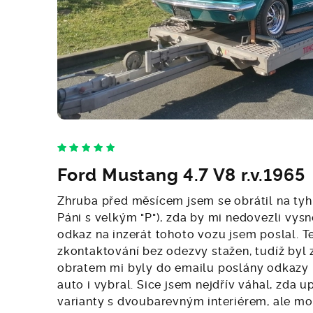
Ford Mustang 4.7 V8 r.v.1965
Zhruba před měsícem jsem se obrátil na tyh
Páni s velkým "P"), zda by mi nedovezli vys
odkaz na inzerát tohoto vozu jsem poslal. T
zkontaktování bez odezvy stažen, tudíž byl z
obratem mi byly do emailu poslány odkazy na
auto i vybral. Sice jsem nejdřív váhal, zda 
varianty s dvoubarevným interiérem, ale mo