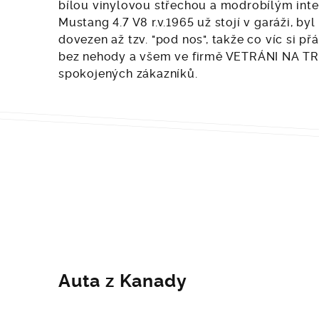
bílou vinylovou střechou a modrobílým inter
Mustang 4.7 V8 r.v.1965 už stojí v garáži, byl
dovezen až tzv. "pod nos", takže co víc si p
bez nehody a všem ve firmě VETRÁNI NA T
spokojených zákazníků.
Auta z Kanady