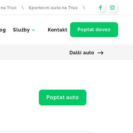
 na Truc
Sportovní auta na Truc
Poptat dovoz
og
Služby
Kontakt
Další auto
Poptat auto