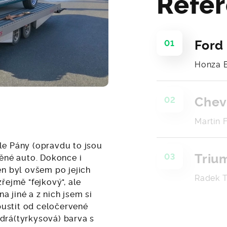
Refe
Ford 
01
Honza B
Chev
02
Martin 
le Pány (opravdu to jsou
Triu
03
něné auto. Dokonce i
en byl ovšem po jejich
Radek T
řejmě "fejkový", ale
 jiné a z nich jsem si
upustit od celočervené
drá(tyrkysová) barva s